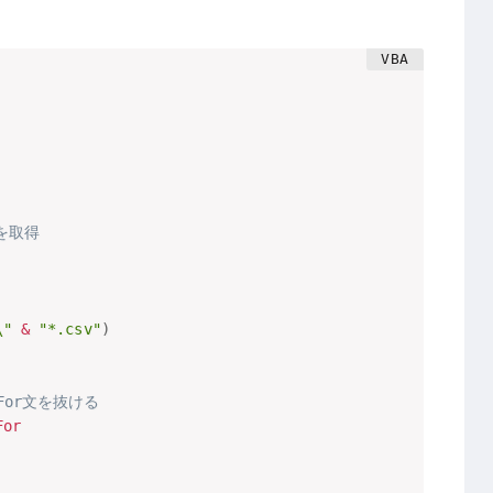
を取得
"
&
"*.csv"
)
or文を抜ける
For