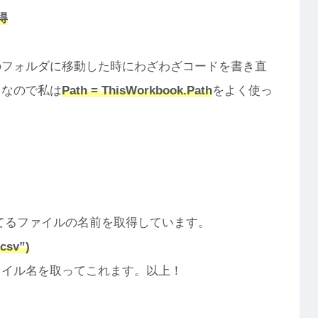
得
のフォルダに移動した時にわざわざコードを書き直
。なので私は
Path = ThisWorkbook.Path
をよく使っ
ってるファイルの名前を取得しています。
csv”)
ァイル名を取ってこれます。以上！