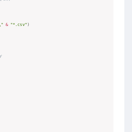
"
&
"*.csv"
)
プ