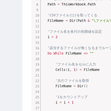
  Path 
=
 ThisWorkbook
.
Path

'CSVファイルだけを取ってくる
  FileName 
=
 Dir
(
Path 
&
"\ファイル\
'ファイル名を各行の初期値を設定
  i 
=
2
'該当するファイルが無くなるまでルー
Do
While
 FileName 
<
>
""
'ファイル名をセルに入力
      Cells
(
i
,
1
)
=
 FileName

'次のファイルを取得
      FileName 
=
 Dir
(
)
'iをカウントアップ
      i 
=
 i 
+
1