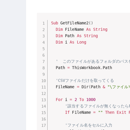
Sub
 GetFileName2
(
)
Dim
 FileName 
As
String
Dim
 Path 
As
String
Dim
 i 
As
Long
'  このファイルがあるフォルダのパス
  Path 
=
 ThisWorkbook
.
Path

'CSVファイルだけを取ってくる
  FileName 
=
 Dir
(
Path 
&
"\ファイル\
For
 i 
=
2
To
1000
'該当するファイルが無くなったらF
If
 FileName 
=
""
Then
Exit
'ファイル名をセルに入力