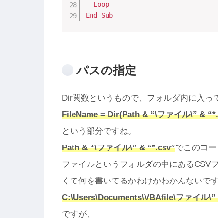
Loop
End
Sub
パスの指定
Dir関数というもので、フォルダ内に入
FileName = Dir(Path & “\ファイル\” & “*.
という部分ですね。
Path & “\ファイル\” & “*.csv”
でこのコー
ファイルというフォルダの中にあるCSV
くて何を書いてるかわけかわかんないですね
C:\Users\Documents\VBAfile\ファイル\” 
ですが、