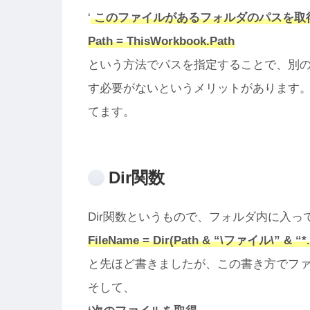
‘
このファイルがあるフォルダのパスを取
Path = ThisWorkbook.Path
という方法でパスを指定することで、別
す必要がないというメリットがあります
てます。
Dir関数
Dir関数というもので、フォルダ内に入
FileName = Dir(Path & “\ファイル\” & “*.
と先ほど書きましたが、この書き方でフ
そして、