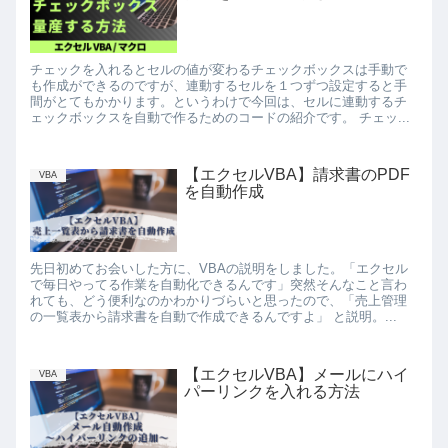
チェックを入れるとセルの値が変わるチェックボックスは手動で
も作成ができるのですが、連動するセルを１つずつ設定すると手
間がとてもかかります。というわけで今回は、セルに連動するチ
ェックボックスを自動で作るためのコードの紹介です。 チェッ...
【エクセルVBA】請求書のPDF
VBA
を自動作成
先日初めてお会いした方に、VBAの説明をしました。「エクセル
で毎日やってる作業を自動化できるんです」突然そんなこと言わ
れても、どう便利なのかわかりづらいと思ったので、「売上管理
の一覧表から請求書を自動で作成できるんですよ」 と説明。...
【エクセルVBA】メールにハイ
VBA
パーリンクを入れる方法