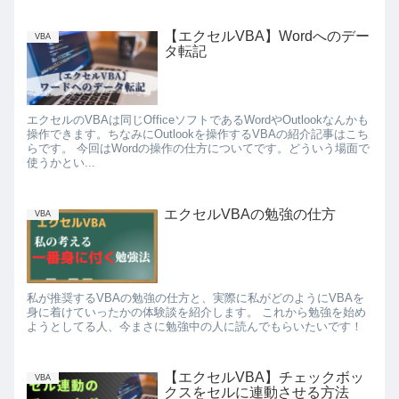
【エクセルVBA】Wordへのデー
VBA
タ転記
エクセルのVBAは同じOfficeソフトであるWordやOutlookなんかも
操作できます。ちなみにOutlookを操作するVBAの紹介記事はこち
らです。 今回はWordの操作の仕方についてです。どういう場面で
使うかとい...
エクセルVBAの勉強の仕方
VBA
私が推奨するVBAの勉強の仕方と、実際に私がどのようにVBAを
身に着けていったかの体験談を紹介します。 これから勉強を始め
ようとしてる人、今まさに勉強中の人に読んでもらいたいです！
【エクセルVBA】チェックボッ
VBA
クスをセルに連動させる方法