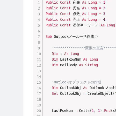
Public
Const
 宛先 
As
Long
=
1
Public
Const
 氏名 
As
Long
=
2
Public
Const
 点数 
As
Long
=
3
Public
Const
 売上 
As
Long
=
4
Public
Const
 添付キーワード 
As
Long
Sub
 Outlookメール一括作成
(
)
'***************変数の宣言******
Dim
 i 
As
Long
Dim
 LastRowNum 
As
Long
Dim
 mailBody 
As
String
'Outlookオブジェクトの作成
Dim
 OutlookObj 
As
 Outlook
.
Appli
Set
 OutlookObj 
=
 CreateObject
(
   LastRowNum 
=
 Cells
(
1
,
1
)
.
End
(
x