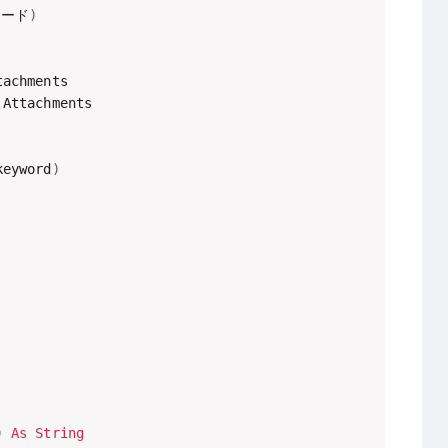
ワード
)
tachments

.
Attachments

keyword
)
)
As
String