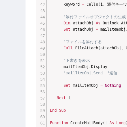
      keyword 
=
 Cells
(
i
,
 添付キー
'添付ファイルオブジェクトの生成
Dim
 attachObj 
As
 Outlook
.
At
Set
 attachObj 
=
 mailItemObj
'ファイルを添付する
Call
 FileAttach
(
attachObj
,
 
'下書きを表示
      mailItemObj
.
Display

'mailItemObj.Send  '送信
Set
 mailItemObj 
=
Nothing
Next
 i

End
Sub
Function
 CreateMailBody
(
i 
As
Long