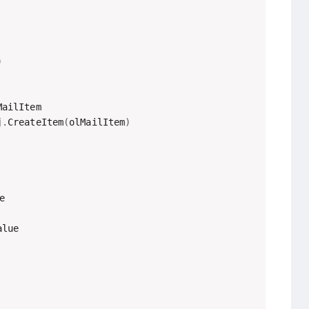
)
MailItem

j
.
CreateItem
(
olMailItem
)
e

alue
