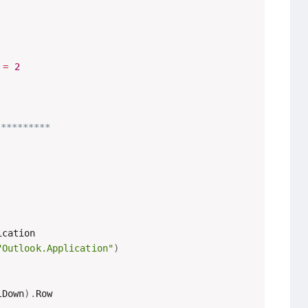
=
2
*********
cation

"Outlook.Application"
)
lDown
)
.
Row
