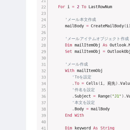
For
 i 
=
2
To
 LastRowNum

'メール本文作成
      mailBody 
=
 CreateMailBody
(
i
'メールアイテムオブジェクト作成
Dim
 mailItemObj 
As
 Outlook
.
Set
 mailItemObj 
=
 OutlookOb
'メール作成
With
 mailItemObj

'Toを設定
.
To
=
 Cells
(
i
,
 宛先
)
.
Valu
'件名を設定
.
Subject 
=
 Range
(
"J1"
)
.
V
'本文を設定
.
Body 
=
 mailBody

End
With
Dim
 keyword 
As
String