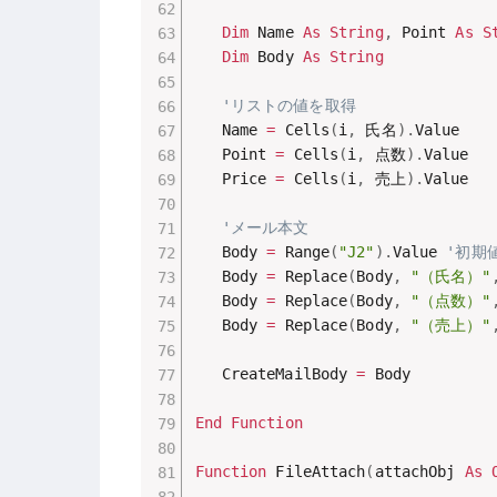
Dim
 Name 
As
String
,
 Point 
As
S
Dim
 Body 
As
String
'リストの値を取得
   Name 
=
 Cells
(
i
,
 氏名
)
.
Value

   Point 
=
 Cells
(
i
,
 点数
)
.
Value

   Price 
=
 Cells
(
i
,
 売上
)
.
Value

'メール本文
   Body 
=
 Range
(
"J2"
)
.
Value 
'初期
   Body 
=
 Replace
(
Body
,
"（氏名）"
   Body 
=
 Replace
(
Body
,
"（点数）"
   Body 
=
 Replace
(
Body
,
"（売上）"
   CreateMailBody 
=
 Body

End
Function
Function
 FileAttach
(
attachObj 
As