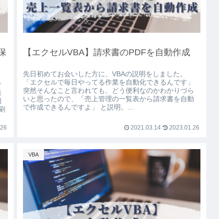
保
【エクセルVBA】請求書のPDFを自動作成
先日初めてお会いした方に、VBAの説明をしました。
「エクセルで毎日やってる作業を自動化できるんです」
で
突然そんなこと言われても、どう便利なのかわかりづら
発
いと思ったので、「売上管理の一覧表から請求書を自動
紹
で作成できるんですよ」 と説明。...
刷
.26
2021.03.14
2023.01.26
VBA