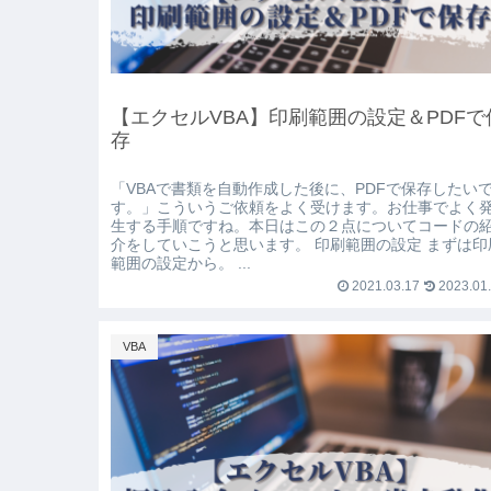
【エクセルVBA】印刷範囲の設定＆PDFで
存
「VBAで書類を自動作成した後に、PDFで保存したい
す。」こういうご依頼をよく受けます。お仕事でよく
生する手順ですね。本日はこの２点についてコードの
介をしていこうと思います。 印刷範囲の設定 まずは印
範囲の設定から。 ...
2021.03.17
2023.01
VBA