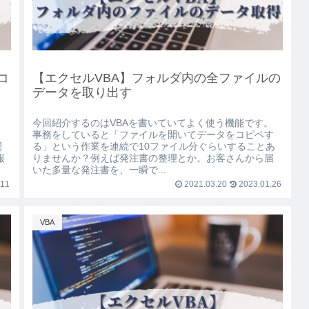
コ
【エクセルVBA】フォルダ内の全ファイルの
データを取り出す
今回紹介するのはVBAを書いていてよく使う機能です。
よ
事務をしていると「ファイルを開いてデータをコピペす
閉
る」という作業を連続で10ファイル分ぐらいすることあ
報
りませんか？例えば発注書の整理とか。お客さんから届
いた多量な発注書を、一瞬で...
.11
2021.03.20
2023.01.26
VBA