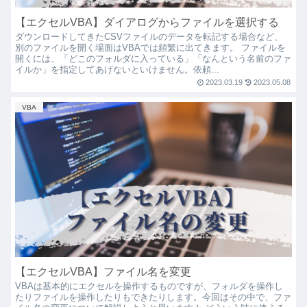
【エクセルVBA】ダイアログからファイルを選択する
ダウンロードしてきたCSVファイルのデータを転記する場合など、
別のファイルを開く場面はVBAでは頻繁に出てきます。 ファイルを
開くには、「どこのフォルダに入っている」「なんという名前のファ
イルか」を指定してあげないといけません。依頼...
2023.03.19
2023.05.08
VBA
【エクセルVBA】ファイル名を変更
VBAは基本的にエクセルを操作するものですが、フォルダを操作し
たりファイルを操作したりもできたりします。今回はその中で、ファ