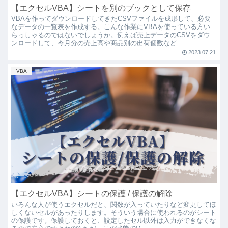
【エクセルVBA】シートを別のブックとして保存
VBAを作ってダウンロードしてきたCSVファイルを成形して、必要
なデータの一覧表を作成する。こんな作業にVBAを使っている方い
らっしゃるのではないでしょうか。例えば売上データのCSVをダウ
ンロードして、今月分の売上高や商品別の出荷個数など...
2023.07.21
VBA
【エクセルVBA】シートの保護 / 保護の解除
いろんな人が使うエクセルだと、関数が入っていたりなど変更してほ
しくないセルがあったりします。そういう場合に使われるのがシート
の保護です。保護しておくと、設定したセル以外は入力ができなくな