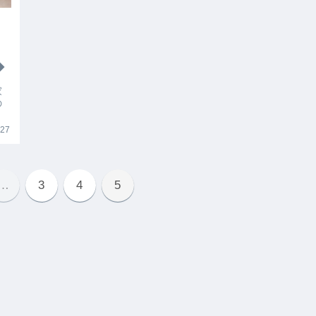
◆
）
家
の
.27
…
3
4
5