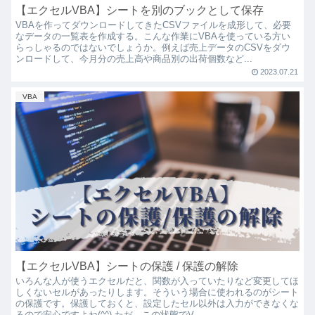
【エクセルVBA】シートを別のブックとして保存
VBAを作ってダウンロードしてきたCSVファイルを成形して、必要
なデータの一覧表を作成する。こんな作業にVBAを使っている方い
らっしゃるのではないでしょうか。例えば売上データのCSVをダウ
ンロードして、今月分の売上高や商品別の出荷個数など...
2023.07.21
VBA
【エクセルVBA】シートの保護 / 保護の解除
いろんな人が使うエクセルだと、関数が入っていたりなど変更してほ
しくないセルがあったりします。そういう場合に使われるのがシート
の保護です。保護しておくと、設定したセル以外は入力ができなくな
るので安心ですよね(^^) ただ、この状態でV...